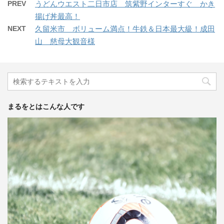
PREV
うどんウエスト二日市店 筑紫野インターすぐ かき
揚げ丼最高！
NEXT
久留米市 ボリューム満点！牛鉄＆日本最大級！成田
山 慈母大観音様
まるをとはこんな人です