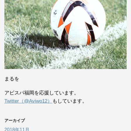
まるを
アビスパ福岡を応援しています。
Twitter（@Aviwo12）
もしています。
アーカイブ
2018年11月