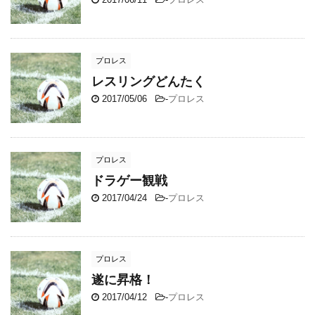
プロレス
レスリングどんたく
2017/05/06
-
プロレス
プロレス
ドラゲー観戦
2017/04/24
-
プロレス
プロレス
遂に昇格！
2017/04/12
-
プロレス