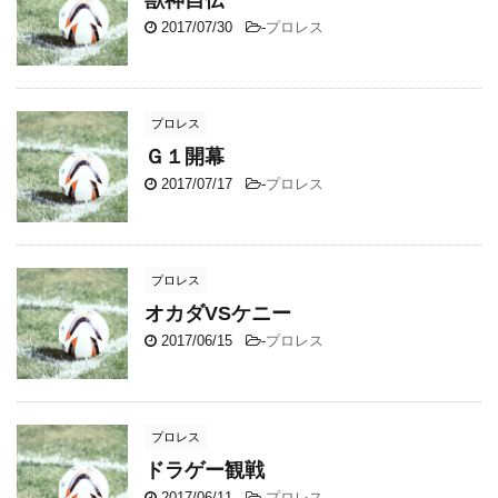
2017/07/30
-
プロレス
プロレス
Ｇ１開幕
2017/07/17
-
プロレス
プロレス
オカダVSケニー
2017/06/15
-
プロレス
プロレス
ドラゲー観戦
2017/06/11
-
プロレス