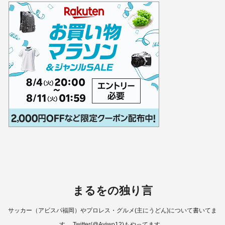
まるをの独り言
サッカー（アビスパ福岡）やプロレス・グルメ(主にうどん)について書いてま
す。 Twitter(@Aviwo12)もやってます。