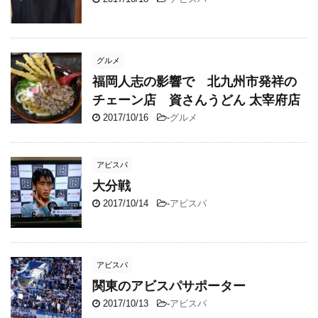
グルメ
福岡人志の影響で 北九州市発祥の
チェーン店 資さんうどん 太宰府店
2017/10/16
-
グルメ
アビスパ
大分戦
2017/10/14
-
アビスパ
アビスパ
関東のアビスパサポーター
2017/10/13
-
アビスパ