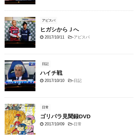
アビスパ
ヒガシからＪへ
2017/10/11
-
アビスパ
日記
ハイチ戦
2017/10/10
-
日記
日常
ゴリパラ見聞録DVD
2017/10/09
-
日常