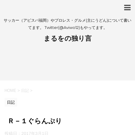
サッカー（アビスパ福岡）やプロレス・グルメ(主にうどん)について書い
てます。 Twitter(@Aviwo12)もやってます。
まるをの独り言
HOME
>
日記
>
日記
Ｒ－１ぐらんぷり
投稿日：
2017年3月1日