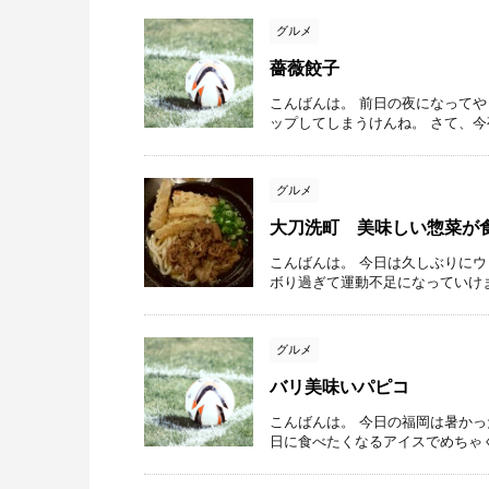
グルメ
薔薇餃子
こんばんは。 前日の夜になってや
ップしてしまうけんね。 さて、今
グルメ
大刀洗町 美味しい惣菜が
こんばんは。 今日は久しぶりにウ
ボり過ぎて運動不足になっていけま
グルメ
バリ美味いパピコ
こんばんは。 今日の福岡は暑かっ
日に食べたくなるアイスでめちゃく