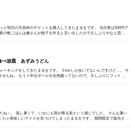
っと明日の天皇杯のチケットを購入してきたまるをです。 当日券は500円ア
夜の晩ごはんは嫁さんが餃子を作ると言い出したので久しぶりやなと思 ...
食べ放題 あずみうどん
ォーキングをしてきたまるをです。 ５kmしか歩いてないんですけど…。 サ
せんね。 もう１年位ボールを全然蹴ってないので、久しぶりにフット ...
たね～。 蒸し暑くて、いかにも雨が降る前という感じでした。 そんな暑い
ちゃ美味しいアイスを見つけてしまったまるをです。 期間限定で販売さ ...