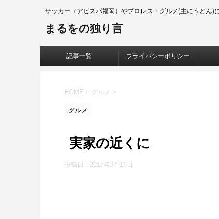
サッカー（アビスパ福岡）やプロレス・グルメ(主にうどん)について
まるをの独り言
記事一覧
プライバシーポリシー
HOME
>
グルメ
>
グルメ
実家の近くに
投稿日：
2017年3月16日