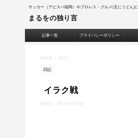
サッカー（アビスパ福岡）やプロレス・グルメ(主にうどん)について
まるをの独り言
記事一覧
プライバシーポリシー
HOME
>
日記
>
日記
イラク戦
投稿日：
2017年6月15日