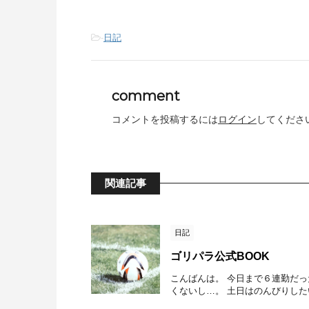
-
日記
comment
コメントを投稿するには
ログイン
してくださ
関連記事
日記
ゴリパラ公式BOOK
こんばんは。 今日まで６連勤だっ
くないし…。 土日はのんびりした