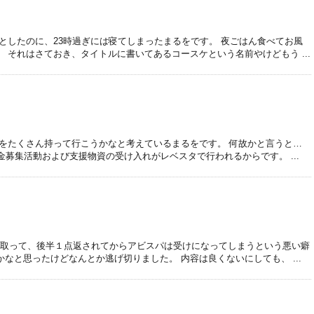
としたのに、23時過ぎには寝てしまったまるをです。 夜ごはん食べてお風
 それはさておき、タイトルに書いてあるコースケという名前やけどもう ...
水をたくさん持って行こうかなと考えているまるをです。 何故かと言うと…
金募集活動および支援物資の受け入れがレベスタで行われるからです。 ...
２点取って、後半１点返されてからアビスパは受けになってしまうという悪い癖
なと思ったけどなんとか逃げ切りました。 内容は良くないにしても、 ...