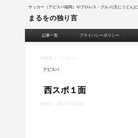
サッカー（アビスパ福岡）やプロレス・グルメ(主にうどん)について
まるをの独り言
記事一覧
プライバシーポリシー
HOME
>
アビスパ
>
アビスパ
西スポ１面
投稿日：
2017年5月22日