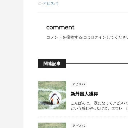
-
アビスパ
comment
コメントを投稿するには
ログイン
してくださ
関連記事
アビスパ
新外国人獲得
こんばんは。 夜になってアビス
という感じやったけど、エウレーは果
アビスパ