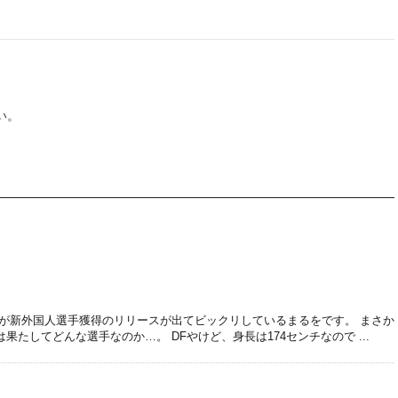
い。
パが新外国人選手獲得のリリースが出てビックリしているまるをです。 まさか
たしてどんな選手なのか…。 DFやけど、身長は174センチなので ...