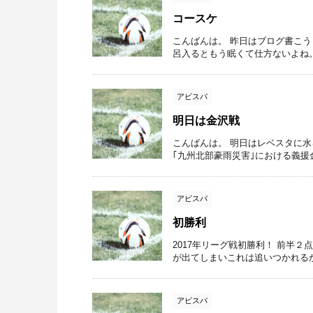
コースケ
こんばんは。 昨日はブログ書こう
呂入るともう眠くて仕方ないよね。
アビスパ
明日は金沢戦
こんばんは。 明日はレベスタに
｢九州北部豪雨災害｣における義援
アビスパ
初勝利
2017年リーグ戦初勝利！ 前半
が出てしまいこれは追いつかれるか
アビスパ