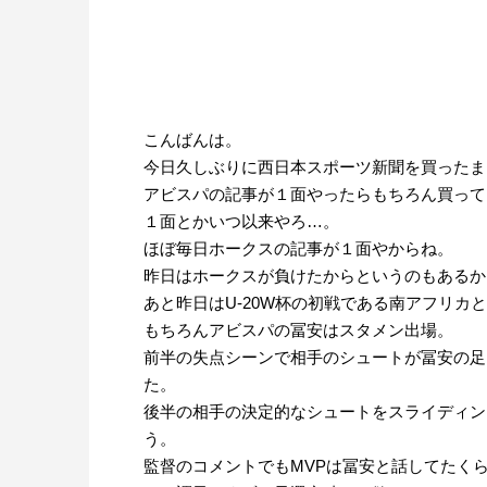
こんばんは。
今日久しぶりに西日本スポーツ新聞を買ったま
アビスパの記事が１面やったらもちろん買って
１面とかいつ以来やろ…。
ほぼ毎日ホークスの記事が１面やからね。
昨日はホークスが負けたからというのもあるか
あと昨日はU-20W杯の初戦である南アフリカ
もちろんアビスパの冨安はスタメン出場。
前半の失点シーンで相手のシュートが冨安の足
た。
後半の相手の決定的なシュートをスライディン
う。
監督のコメントでもMVPは冨安と話してたく