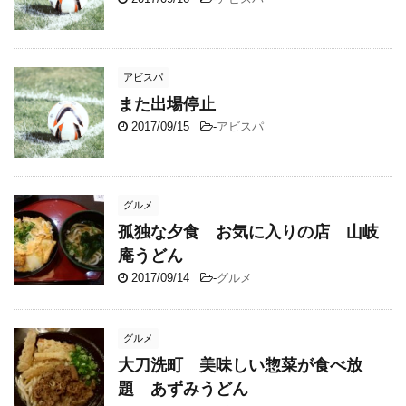
アビスパ
また出場停止
2017/09/15
-
アビスパ
グルメ
孤独な夕食 お気に入りの店 山岐
庵うどん
2017/09/14
-
グルメ
グルメ
大刀洗町 美味しい惣菜が食べ放
題 あずみうどん