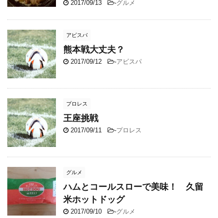
2017/09/13
-
グルメ
アビスパ
熊本戦大丈夫？
2017/09/12
-
アビスパ
プロレス
王座挑戦
2017/09/11
-
プロレス
グルメ
ハムとコールスローで美味！ 久留
米ホットドッグ
2017/09/10
-
グルメ